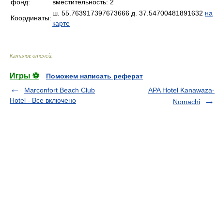
фонд:
вместительность: 2
ш. 55.763917397673666 д. 37.54700481891632
на
Координаты:
карте
Каталог отелей
.
Игры ⚽
Поможем написать реферат
Marconfort Beach Club
APA Hotel Kanawaza-
Hotel - Все включено
Nomachi